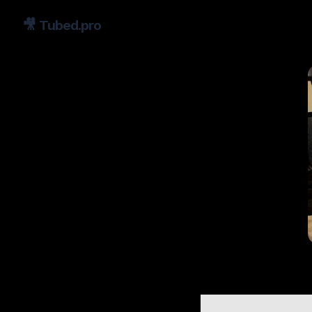
🎥
Tubed.pro