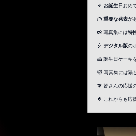
🎉
お誕生日
おめ
🎂
重要な発表
が
📸 写真集には
特
🎈
デジタル版
の
🍰 誕生日ケー
🐱 写真集には
💖 皆さんの応
🌟 これからも