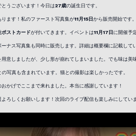
でとうございます！今日は
27歳
の誕生日です。
あります！私のファースト写真集が
11月15日
から販売開始です
性ポストカード
が付いてきます。イベントは
11月17日
に開催予
ボーナス写真集も同時に販売します。詳細は概要欄に記載して
キを用意しましたが、少し形が崩れてしまいました。でも味は美
猫との写真も含まれています。猫との撮影は楽しかったです。
援のおかげでここまで来れました。本当に感謝しています！
応援よろしくお願いします！次回のライブ配信も楽しみにしてい