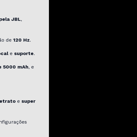
pela JBL
,
ção de
120 Hz
.
ocal
e
suporte
.
de 5000 mAh
, e
etrato
e
super
onfigurações