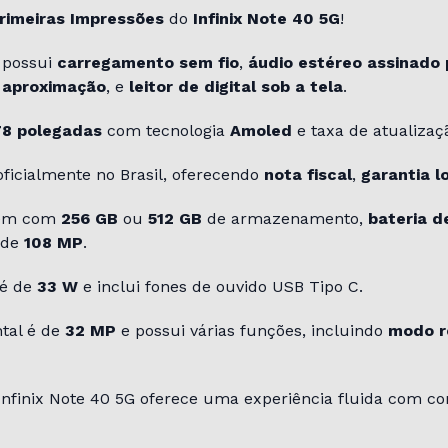
rimeiras Impressões
do
Infinix Note 40 5G
!
 possui
carregamento sem fio
,
áudio estéreo assinado 
 aproximação
, e
leitor de digital sob a tela
.
78 polegadas
com tecnologia
Amoled
e taxa de atualiza
á oficialmente no Brasil, oferecendo
nota fiscal
,
garantia l
vem com
256 GB
ou
512 GB
de armazenamento,
bateria 
 de
108 MP
.
 é de
33 W
e inclui fones de ouvido USB Tipo C.
ntal é de
32 MP
e possui várias funções, incluindo
modo r
 Infinix Note 40 5G oferece uma experiência fluida com c