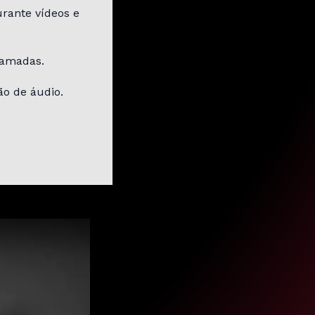
rante vídeos e
hamadas.
ão de áudio.