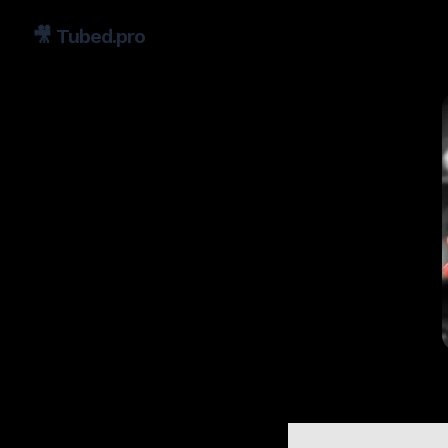
🎥
Tubed.pro