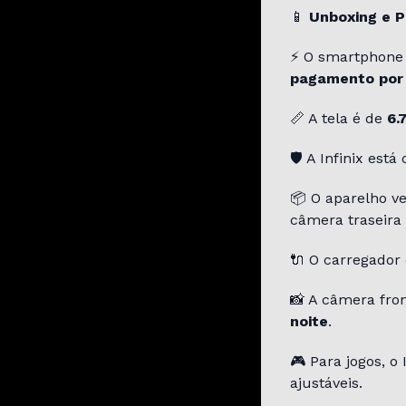
📱
Unboxing e P
⚡ O smartphone
pagamento por
📏 A tela é de
6.
🛡️ A Infinix est
📦 O aparelho 
câmera traseira
🔌 O carregador
📸 A câmera fro
noite
.
🎮 Para jogos, o
ajustáveis.