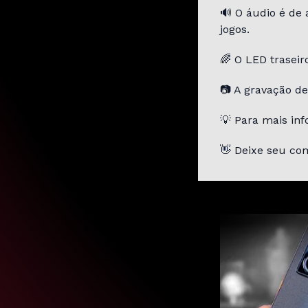
🔊 O áudio é de
jogos.
🌈 O LED traseir
📷 A gravação d
💡 Para mais inf
👋 Deixe seu com